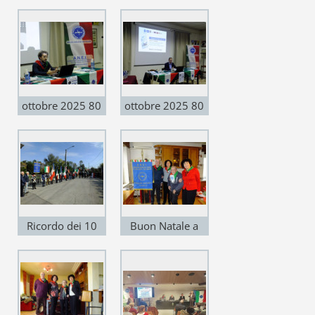
anni ANEI A
anni ANEI A
Vicenza
Vicenza
ottobre 2025 80
ottobre 2025 80
anni ANEI A
anni ANEI A
Vicenza
Vicenza
Ricordo dei 10
Buon Natale a
martiri a Vicenza
Luigi Gelain!