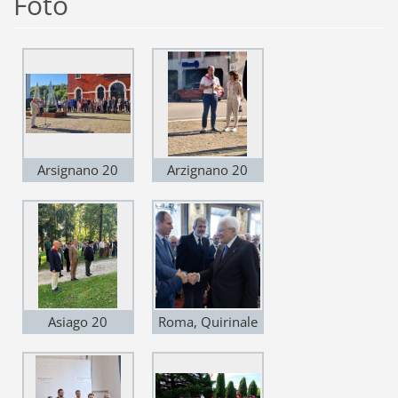
Foto
Arsignano 20
Arzignano 20
settembre 2025
settembre 2025
prima giornata
prima giornata
degli IMI
degli IMI
Asiago 20
Roma, Quirinale
settembre 2025
Giornata
prima giornata
nazionale degli
degli IMI
IMI